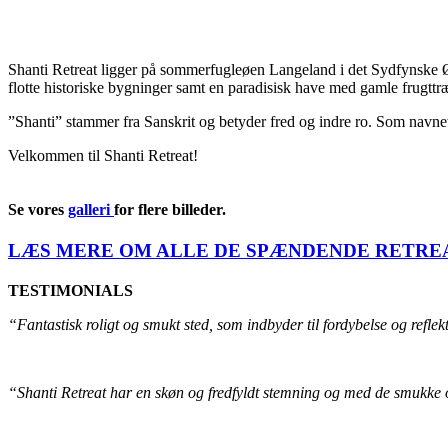
Shanti Retreat ligger på sommerfugleøen Langeland i det Sydfynske Øha
flotte historiske bygninger samt en paradisisk have med gamle frugttr
”Shanti” stammer fra Sanskrit og betyder fred og indre ro. Som navnet
Velkommen til Shanti Retreat!
Se vores
galleri
for flere billeder.
LÆS MERE OM ALLE DE SPÆNDENDE RETRE
TESTIMONIALS
“Fantastisk roligt og smukt sted, som indbyder til fordybelse og reflek
“Shanti Retreat har en skøn og fredfyldt stemning og med de smukke o